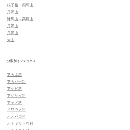
根子岳・四阿山
丹沢山
陣馬山～高尾山
丹沢山
丹沢山
大山
分類別インデックス
アカネ科
アカバナ科
アケビ科
アジサイ科
アヤメ科
イワウメ科
オオバコ科
オトギリソウ科