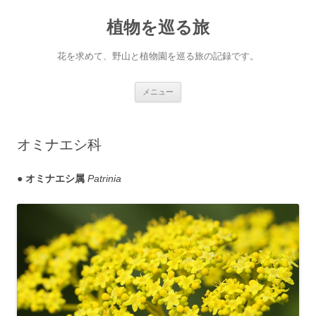
コ
ン
植物を巡る旅
テ
ン
ツ
へ
花を求めて、野山と植物園を巡る旅の記録です。
ス
キ
ッ
プ
メニュー
オミナエシ科
●
オミナエシ属
Patrinia