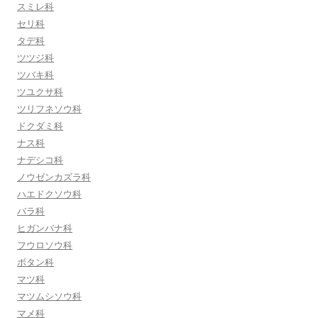
スミレ科
セリ科
タデ科
ツツジ科
ツバキ科
ツユクサ科
ツリフネソウ科
ドクダミ科
ナス科
ナデシコ科
ノウゼンカズラ科
ハエドクソウ科
バラ科
ヒガンバナ科
フウロソウ科
ボタン科
マツ科
マツムシソウ科
マメ科