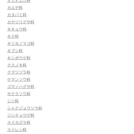
オミナエシ科
カエデ科
カタバミ科
カヤツリグサ科
キキョウ科
キク科
キツネノマゴ科
キブシ科
キンポウゲ科
クスノキ科
クマツヅラ科
ケマンソウ科
ゴマノハグサ科
サクラソウ科
シソ科
シャクジョウソウ科
ジンチョウゲ科
スイカズラ科
スイレン科