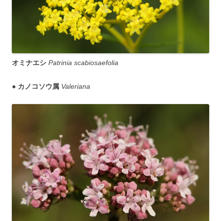
オミナエシ
Patrinia scabiosaefolia
●
カノコソウ属
Valeriana