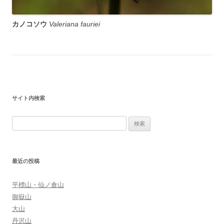
カノコソウ
Valeriana fauriei
サイト内検索
検
索:
最近の投稿
平標山・仙ノ倉山
御嶽山
大山
丹沢山