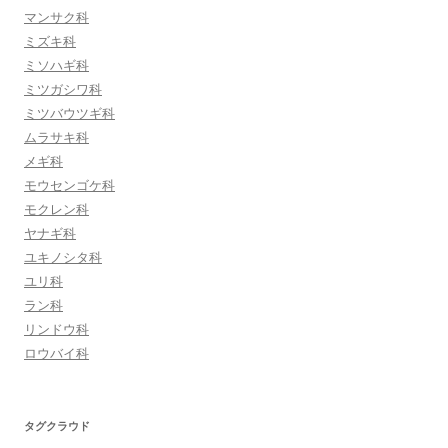
マンサク科
ミズキ科
ミソハギ科
ミツガシワ科
ミツバウツギ科
ムラサキ科
メギ科
モウセンゴケ科
モクレン科
ヤナギ科
ユキノシタ科
ユリ科
ラン科
リンドウ科
ロウバイ科
タグクラウド