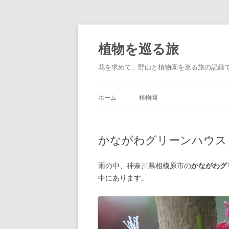
コ
ン
テ
植物を巡る旅
ン
ツ
へ
花を求めて、野山と植物園を巡る旅の記録
ス
キ
ッ
プ
ホーム
植物園
かながわグリーンハウス
雨の中、神奈川県相模原市の
かながわグ
中にあります。