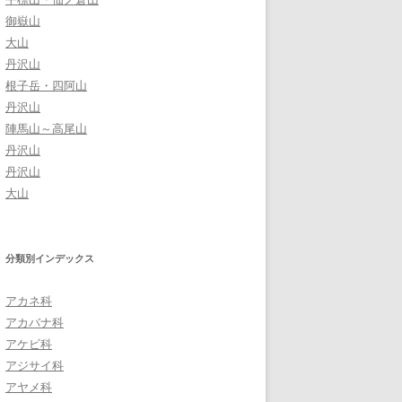
御嶽山
大山
丹沢山
根子岳・四阿山
丹沢山
陣馬山～高尾山
丹沢山
丹沢山
大山
分類別インデックス
アカネ科
アカバナ科
アケビ科
アジサイ科
アヤメ科