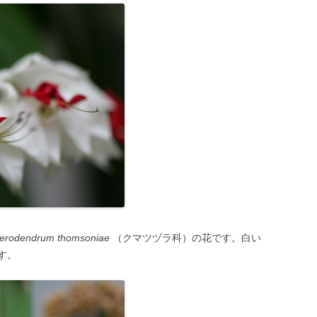
lerodendrum thomsoniae
（クマツヅラ科）の花です。白い
す。