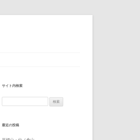
サイト内検索
検
索:
最近の投稿
平標山・仙ノ倉山