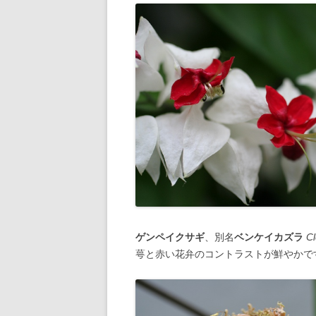
ゲンペイクサギ
、別名
ベンケイカズラ
C
萼と赤い花弁のコントラストが鮮やかで