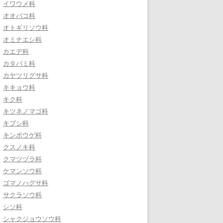
イワウメ科
オオバコ科
オトギリソウ科
オミナエシ科
カエデ科
カタバミ科
カヤツリグサ科
キキョウ科
キク科
キツネノマゴ科
キブシ科
キンポウゲ科
クスノキ科
クマツヅラ科
ケマンソウ科
ゴマノハグサ科
サクラソウ科
シソ科
シャクジョウソウ科