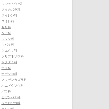
ジンチョウゲ科
スイカズラ科
スイレン科
スミレ科
セリ科
タデ科
ツツジ科
ツバキ科
ツユクサ科
ツリフネソウ科
ドクダミ科
ナス科
ナデシコ科
ノウゼンカズラ科
ハエドクソウ科
バラ科
ヒガンバナ科
フウロソウ科
ボタン科