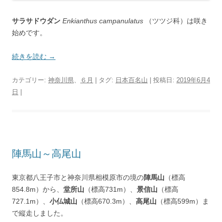
サラサドウダン
Enkianthus campanulatus
（ツツジ科）は咲き
始めです。
続きを読む
→
カテゴリー:
神奈川県
、
６月
| タグ:
日本百名山
| 投稿日:
2019年6月4
日
|
陣馬山～高尾山
東京都八王子市と神奈川県相模原市の境の
陣馬山
（標高
854.8m）から、
堂所山
（標高731m）、
景信山
（標高
727.1m）、
小仏城山
（標高670.3m）、
高尾山
（標高599m）ま
で縦走しました。