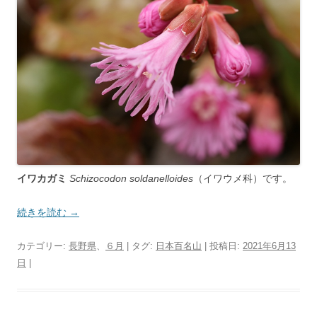
イワカガミ
Schizocodon soldanelloides
（イワウメ科）です。
続きを読む
→
カテゴリー:
長野県
、
６月
| タグ:
日本百名山
| 投稿日:
2021年6月13
日
|