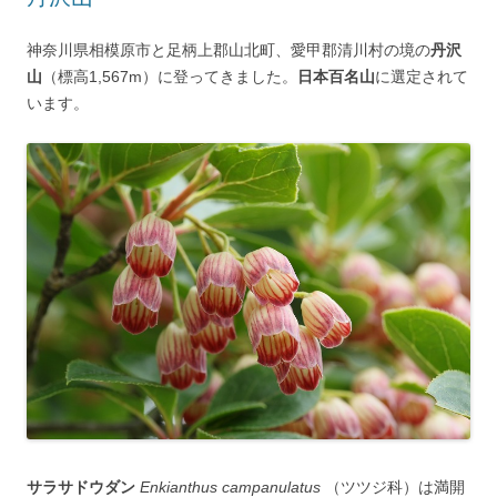
神奈川県相模原市と足柄上郡山北町、愛甲郡清川村の境の
丹沢
山
（標高1,567m）に登ってきました。
日本百名山
に選定されて
います。
サラサドウダン
Enkianthus campanulatus
（ツツジ科）は満開