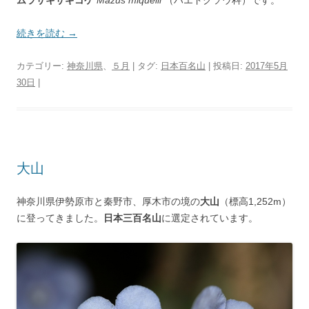
ムラサキサギゴケ
Mazus miquelii
（ハエドクソウ科）です。
続きを読む
→
カテゴリー:
神奈川県
、
５月
| タグ:
日本百名山
| 投稿日:
2017年5月
30日
|
大山
神奈川県伊勢原市と秦野市、厚木市の境の
大山
（標高1,252m）
に登ってきました。
日本三百名山
に選定されています。