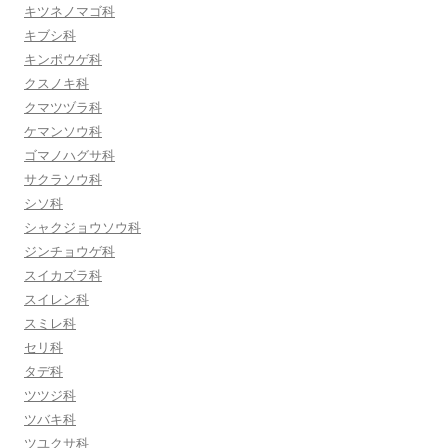
キツネノマゴ科
キブシ科
キンポウゲ科
クスノキ科
クマツヅラ科
ケマンソウ科
ゴマノハグサ科
サクラソウ科
シソ科
シャクジョウソウ科
ジンチョウゲ科
スイカズラ科
スイレン科
スミレ科
セリ科
タデ科
ツツジ科
ツバキ科
ツユクサ科