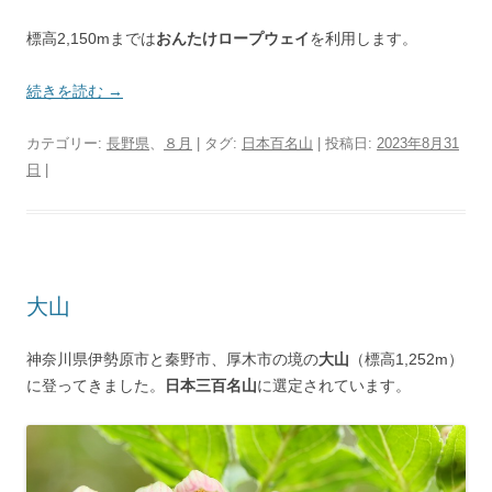
標高2,150mまでは
おんたけロープウェイ
を利用します。
続きを読む
→
カテゴリー:
長野県
、
８月
| タグ:
日本百名山
| 投稿日:
2023年8月31
日
|
大山
神奈川県伊勢原市と秦野市、厚木市の境の
大山
（標高1,252m）
に登ってきました。
日本三百名山
に選定されています。