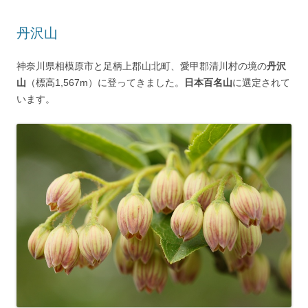
丹沢山
神奈川県相模原市と足柄上郡山北町、愛甲郡清川村の境の
丹沢
山
（標高1,567m）に登ってきました。
日本百名山
に選定されて
います。