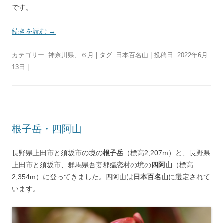
です。
続きを読む
→
カテゴリー:
神奈川県
、
６月
| タグ:
日本百名山
| 投稿日:
2022年6月
13日
|
根子岳・四阿山
長野県上田市と須坂市の境の
根子岳
（標高2,207m）と、長野県
上田市と須坂市、群馬県吾妻郡嬬恋村の境の
四阿山
（標高
2,354m）に登ってきました。四阿山は
日本百名山
に選定されて
います。