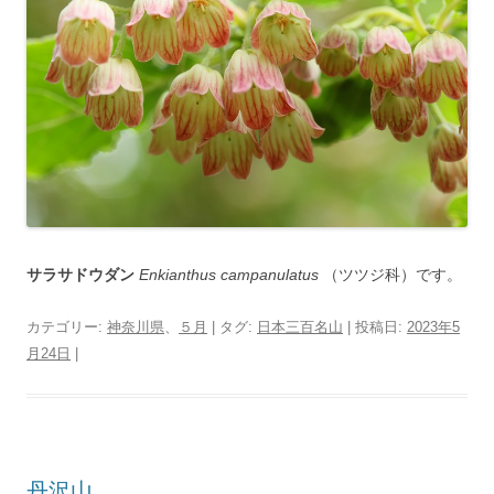
サラサドウダン
Enkianthus campanulatus
（ツツジ科）です。
カテゴリー:
神奈川県
、
５月
| タグ:
日本三百名山
| 投稿日:
2023年5
月24日
|
丹沢山