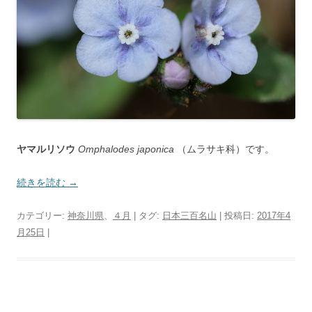
ヤマルリソウ
Omphalodes japonica
（ムラサキ科）です。
続きを読む
→
カテゴリー:
神奈川県
、
４月
| タグ:
日本三百名山
| 投稿日:
2017年4
月25日
|