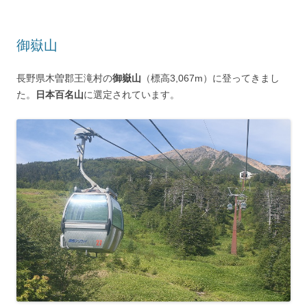
御嶽山
長野県木曽郡王滝村の
御嶽山
（標高3,067m）に登ってきまし
た。
日本百名山
に選定されています。