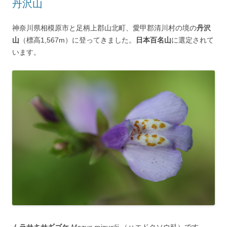
丹沢山
神奈川県相模原市と足柄上郡山北町、愛甲郡清川村の境の
丹沢
山
（標高1,567m）に登ってきました。
日本百名山
に選定されて
います。