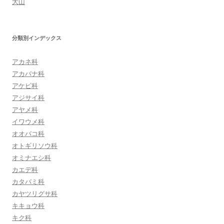
大山
分類別インデックス
アカネ科
アカバナ科
アケビ科
アジサイ科
アヤメ科
イワウメ科
オオバコ科
オトギリソウ科
オミナエシ科
カエデ科
カタバミ科
カヤツリグサ科
キキョウ科
キク科