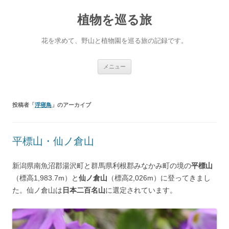
コ
ン
植物を巡る旅
テ
ン
ツ
へ
花を求めて、野山と植物園を巡る旅の記録です。
ス
キ
ッ
プ
メニュー
投稿者「
浮寝鳥
」のアーカイブ
平標山・仙ノ倉山
新潟県南魚沼郡湯沢町と群馬県利根郡みなかみ町の境の
平標山
（標高1,983.7m）と
仙ノ倉山
（標高2,026m）に登ってきまし
た。仙ノ倉山は
日本二百名山
に選定されています。