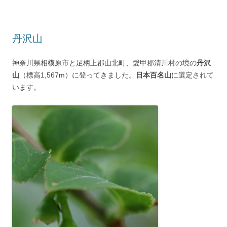
丹沢山
神奈川県相模原市と足柄上郡山北町、愛甲郡清川村の境の
丹沢
山
（標高1,567m）に登ってきました。
日本百名山
に選定されて
います。