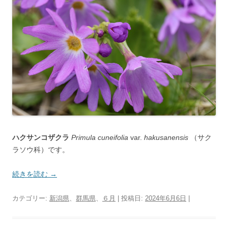
ハクサンコザクラ
Primula cuneifolia
var.
hakusanensis
（サク
ラソウ科）です。
続きを読む
→
カテゴリー:
新潟県
、
群馬県
、
６月
| 投稿日:
2024年6月6日
|