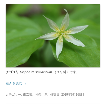
チゴユリ
Disporum smilacinum
（ユリ科）です。
続きを読む
→
カテゴリー:
東京都
、
神奈川県
| 投稿日:
2019年5月16日
|