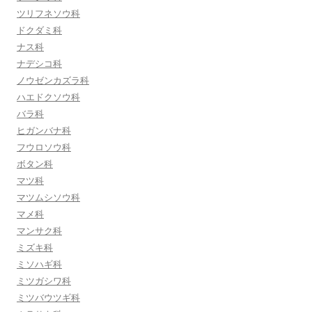
ツリフネソウ科
ドクダミ科
ナス科
ナデシコ科
ノウゼンカズラ科
ハエドクソウ科
バラ科
ヒガンバナ科
フウロソウ科
ボタン科
マツ科
マツムシソウ科
マメ科
マンサク科
ミズキ科
ミソハギ科
ミツガシワ科
ミツバウツギ科