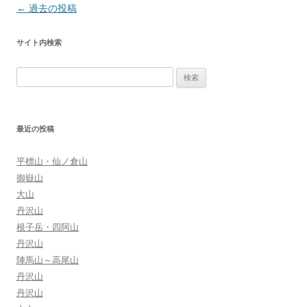
投
←
過去の投稿
稿
サイト内検索
ナ
ビ
検
ゲ
索:
ー
シ
最近の投稿
ョ
ン
平標山・仙ノ倉山
御嶽山
大山
丹沢山
根子岳・四阿山
丹沢山
陣馬山～高尾山
丹沢山
丹沢山