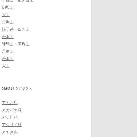
御嶽山
大山
丹沢山
根子岳・四阿山
丹沢山
陣馬山～高尾山
丹沢山
丹沢山
大山
分類別インデックス
アカネ科
アカバナ科
アケビ科
アジサイ科
アヤメ科