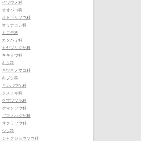
イワウメ科
オオバコ科
オトギリソウ科
オミナエシ科
カエデ科
カタバミ科
カヤツリグサ科
キキョウ科
キク科
キツネノマゴ科
キブシ科
キンポウゲ科
クスノキ科
クマツヅラ科
ケマンソウ科
ゴマノハグサ科
サクラソウ科
シソ科
シャクジョウソウ科