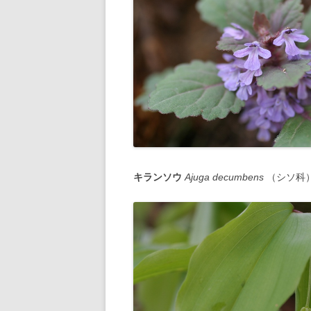
キランソウ
Ajuga decumbens
（シソ科