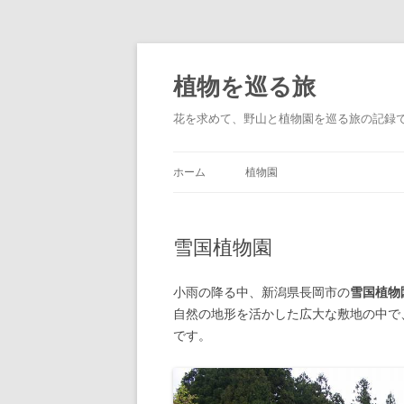
コ
ン
テ
植物を巡る旅
ン
ツ
へ
花を求めて、野山と植物園を巡る旅の記録
ス
キ
ッ
プ
ホーム
植物園
雪国植物園
小雨の降る中、新潟県長岡市の
雪国植物
自然の地形を活かした広大な敷地の中で
です。