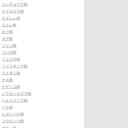
ジンチョウゲ科
スイカズラ科
スイレン科
スミレ科
セリ科
タデ科
ツツジ科
ツバキ科
ツユクサ科
ツリフネソウ科
ドクダミ科
ナス科
ナデシコ科
ノウゼンカズラ科
ハエドクソウ科
バラ科
ヒガンバナ科
フウロソウ科
ボタン科