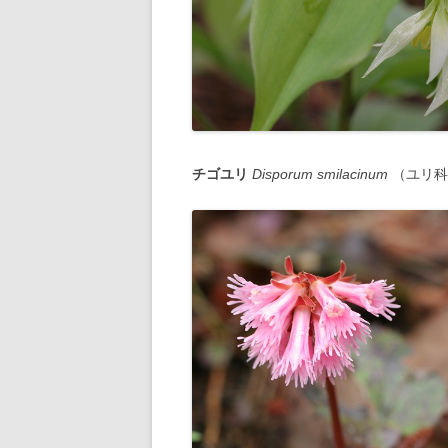
チゴユリ
Disporum smilacinum
（ユリ科