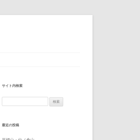
サイト内検索
検
索:
最近の投稿
平標山・仙ノ倉山