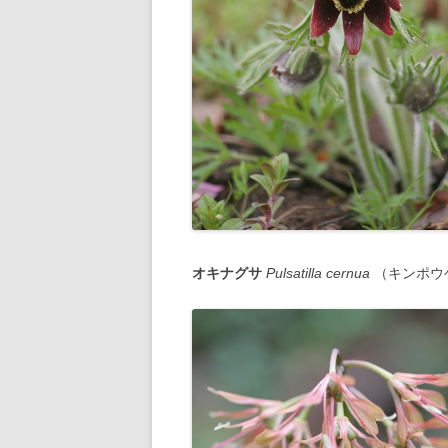
オキナグサ
Pulsatilla cernua
（キンポウ