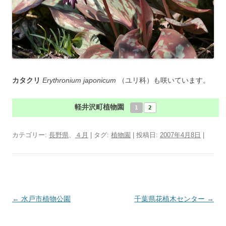
カタクリ
Erythronium japonicum
（ユリ科）も咲いています。
軽井沢町植物園
1
2
カテゴリー:
長野県
、
４月
| タグ:
植物園
| 投稿日:
2007年4月8日
|
投
←
水戸市植物公園
千葉県花植木センター
→
稿