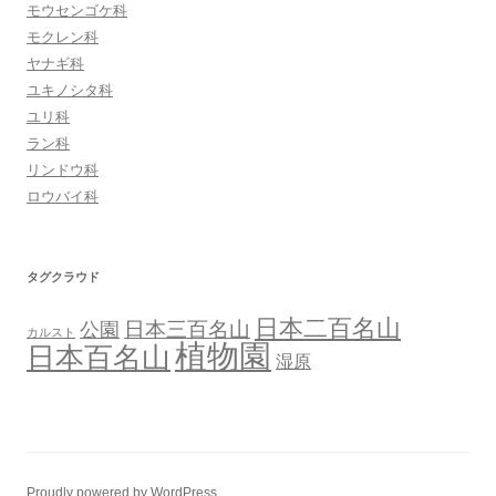
モウセンゴケ科
モクレン科
ヤナギ科
ユキノシタ科
ユリ科
ラン科
リンドウ科
ロウバイ科
タグクラウド
日本二百名山
日本三百名山
公園
カルスト
植物園
日本百名山
湿原
Proudly powered by WordPress