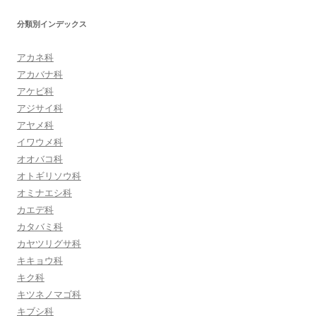
分類別インデックス
アカネ科
アカバナ科
アケビ科
アジサイ科
アヤメ科
イワウメ科
オオバコ科
オトギリソウ科
オミナエシ科
カエデ科
カタバミ科
カヤツリグサ科
キキョウ科
キク科
キツネノマゴ科
キブシ科