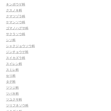
キンポウゲ科
クスノキ科
クマツヅラ科
ケマンソウ科
ゴマノハグサ科
サクラソウ科
シソ科
シャクジョウソウ科
ジンチョウゲ科
スイカズラ科
スイレン科
スミレ科
セリ科
タデ科
ツツジ科
ツバキ科
ツユクサ科
ツリフネソウ科