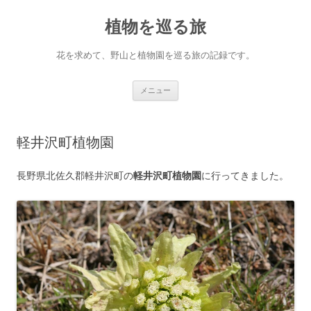
コ
ン
植物を巡る旅
テ
ン
ツ
へ
花を求めて、野山と植物園を巡る旅の記録です。
ス
キ
ッ
プ
メニュー
軽井沢町植物園
長野県北佐久郡軽井沢町の
軽井沢町植物園
に行ってきました。