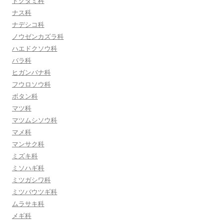
ドクダミ科
ナス科
ナデシコ科
ノウゼンカズラ科
ハエドクソウ科
バラ科
ヒガンバナ科
フウロソウ科
ボタン科
マツ科
マツムシソウ科
マメ科
マンサク科
ミズキ科
ミソハギ科
ミツガシワ科
ミツバウツギ科
ムラサキ科
メギ科