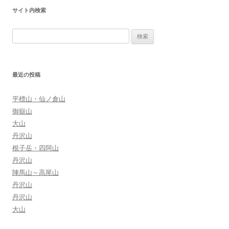
ナ
サイト内検索
ビ
ゲ
検
ー
索:
シ
ョ
最近の投稿
ン
平標山・仙ノ倉山
御嶽山
大山
丹沢山
根子岳・四阿山
丹沢山
陣馬山～高尾山
丹沢山
丹沢山
大山