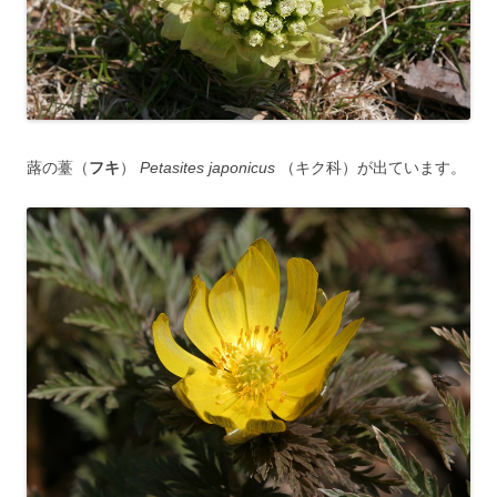
蕗の薹（
フキ
）
Petasites japonicus
（キク科）が出ています。