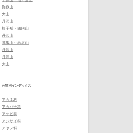
御嶽山
大山
丹沢山
根子岳・四阿山
丹沢山
陣馬山～高尾山
丹沢山
丹沢山
大山
分類別インデックス
アカネ科
アカバナ科
アケビ科
アジサイ科
アヤメ科