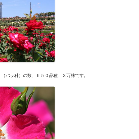
p. （バラ科）の数、６５０品種、３万株です。