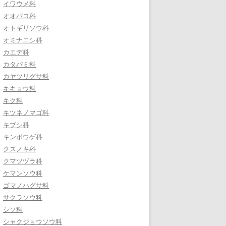
イワウメ科
オオバコ科
オトギリソウ科
オミナエシ科
カエデ科
カタバミ科
カヤツリグサ科
キキョウ科
キク科
キツネノマゴ科
キブシ科
キンポウゲ科
クスノキ科
クマツヅラ科
ケマンソウ科
ゴマノハグサ科
サクラソウ科
シソ科
シャクジョウソウ科