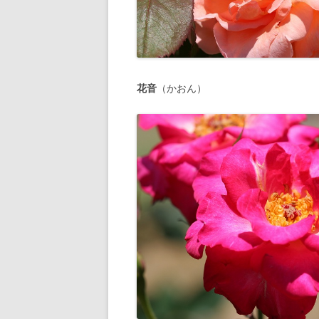
花音
（かおん）