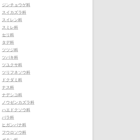
ジンチョウゲ科
スイカズラ科
スイレン科
スミレ科
セリ科
タデ科
ツツジ科
ツバキ科
ツユクサ科
ツリフネソウ科
ドクダミ科
ナス科
ナデシコ科
ノウゼンカズラ科
ハエドクソウ科
バラ科
ヒガンバナ科
フウロソウ科
ボタン科