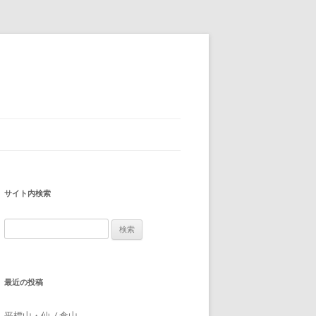
サイト内検索
検
索:
最近の投稿
平標山・仙ノ倉山