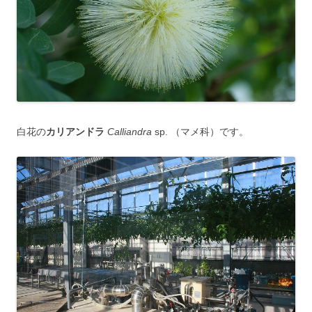
白花の
カリアンドラ
Calliandra
sp. （マメ科）です。