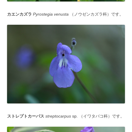
カエンカズラ
Pyrostegia venusta
（ノウゼンカズラ科）です。
ストレプトカーパス
streptocarpus
sp. （イワタバコ科）です。