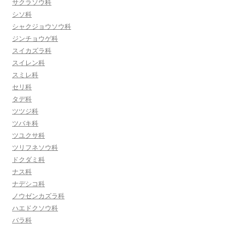
サクラソウ科
シソ科
シャクジョウソウ科
ジンチョウゲ科
スイカズラ科
スイレン科
スミレ科
セリ科
タデ科
ツツジ科
ツバキ科
ツユクサ科
ツリフネソウ科
ドクダミ科
ナス科
ナデシコ科
ノウゼンカズラ科
ハエドクソウ科
バラ科