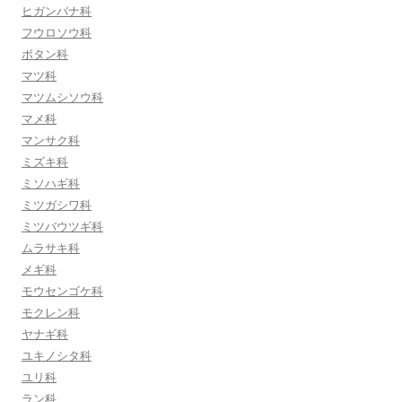
ヒガンバナ科
フウロソウ科
ボタン科
マツ科
マツムシソウ科
マメ科
マンサク科
ミズキ科
ミソハギ科
ミツガシワ科
ミツバウツギ科
ムラサキ科
メギ科
モウセンゴケ科
モクレン科
ヤナギ科
ユキノシタ科
ユリ科
ラン科