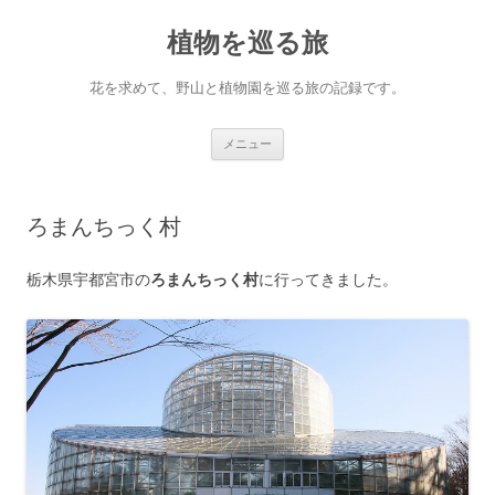
コ
ン
植物を巡る旅
テ
ン
ツ
へ
花を求めて、野山と植物園を巡る旅の記録です。
ス
キ
ッ
プ
メニュー
ろまんちっく村
栃木県宇都宮市の
ろまんちっく村
に行ってきました。