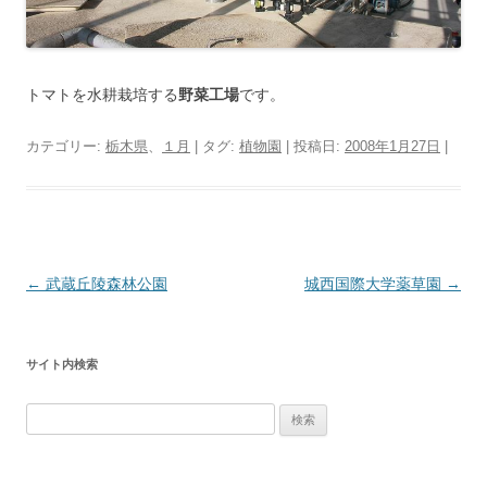
トマトを水耕栽培する
野菜工場
です。
カテゴリー:
栃木県
、
１月
| タグ:
植物園
| 投稿日:
2008年1月27日
|
投
←
武蔵丘陵森林公園
城西国際大学薬草園
→
稿
ナ
サイト内検索
ビ
ゲ
検
ー
索:
シ