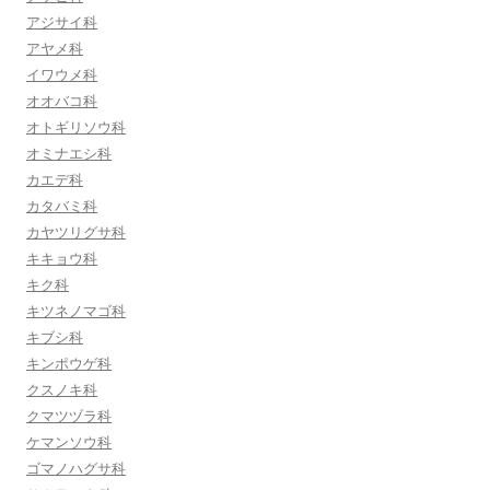
アジサイ科
アヤメ科
イワウメ科
オオバコ科
オトギリソウ科
オミナエシ科
カエデ科
カタバミ科
カヤツリグサ科
キキョウ科
キク科
キツネノマゴ科
キブシ科
キンポウゲ科
クスノキ科
クマツヅラ科
ケマンソウ科
ゴマノハグサ科