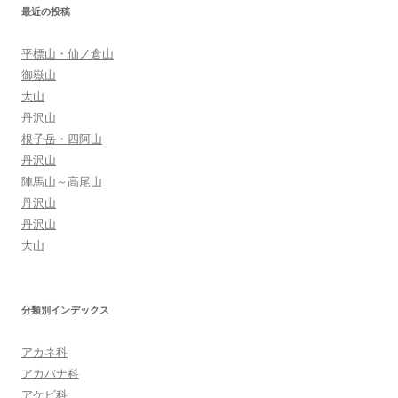
ョ
最近の投稿
ン
平標山・仙ノ倉山
御嶽山
大山
丹沢山
根子岳・四阿山
丹沢山
陣馬山～高尾山
丹沢山
丹沢山
大山
分類別インデックス
アカネ科
アカバナ科
アケビ科