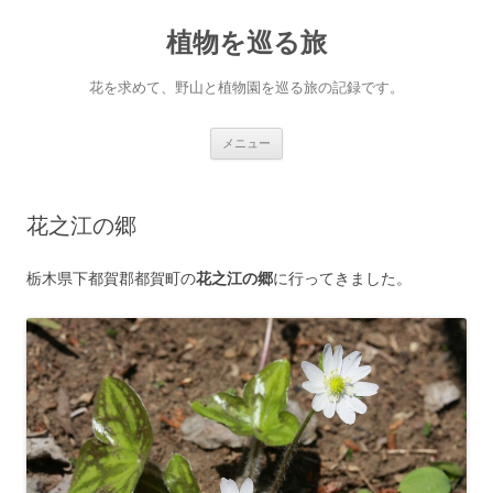
コ
ン
植物を巡る旅
テ
ン
ツ
へ
花を求めて、野山と植物園を巡る旅の記録です。
ス
キ
ッ
プ
メニュー
花之江の郷
栃木県下都賀郡都賀町の
花之江の郷
に行ってきました。