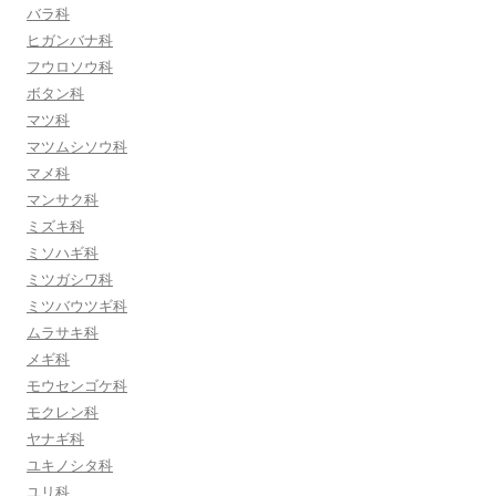
バラ科
ヒガンバナ科
フウロソウ科
ボタン科
マツ科
マツムシソウ科
マメ科
マンサク科
ミズキ科
ミソハギ科
ミツガシワ科
ミツバウツギ科
ムラサキ科
メギ科
モウセンゴケ科
モクレン科
ヤナギ科
ユキノシタ科
ユリ科