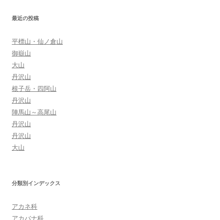
シ
ョ
最近の投稿
ン
平標山・仙ノ倉山
御嶽山
大山
丹沢山
根子岳・四阿山
丹沢山
陣馬山～高尾山
丹沢山
丹沢山
大山
分類別インデックス
アカネ科
アカバナ科