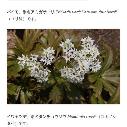
バイモ
、別名
アミガサユリ
Fritillaria verticillata
var.
thunbergii
（ユリ科）です。
イワヤツデ
、別名
タンチョウソウ
Mukdenia rossii
（ユキノシ
タ科）です。