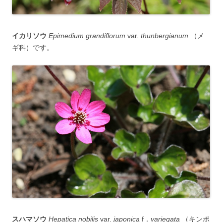
イカリソウ
Epimedium grandiflorum
var.
thunbergianum
（メ
ギ科）です。
スハマソウ
Hepatica nobilis
var.
japonica
f．
variegata
（キンポ