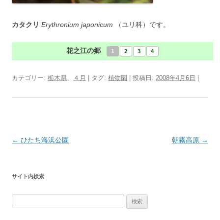
カタクリ
Erythronium japonicum
（ユリ科）です。
花之江の郷
1
2
3
4
カテゴリー:
栃木県
、
４月
| タグ:
植物園
| 投稿日:
2008年4月6日
|
投
←
ひたち海浜公園
朝霧高原
→
稿
ナ
サイト内検索
ビ
ゲ
検
ー
索: