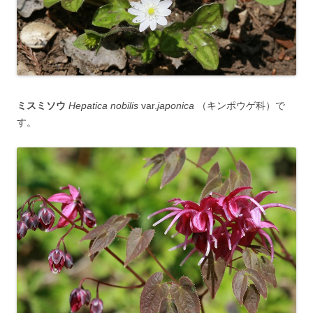
ミスミソウ
Hepatica nobilis
var.
japonica
（キンポウゲ科）で
す。