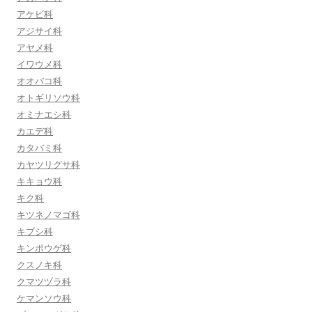
アケビ科
アジサイ科
アヤメ科
イワウメ科
オオバコ科
オトギリソウ科
オミナエシ科
カエデ科
カタバミ科
カヤツリグサ科
キキョウ科
キク科
キツネノマゴ科
キブシ科
キンポウゲ科
クスノキ科
クマツヅラ科
ケマンソウ科