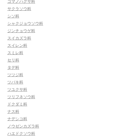
ゴマノハグサ科
サクラソウ科
シソ科
シャクジョウソウ科
ジンチョウゲ科
スイカズラ科
スイレン科
スミレ科
セリ科
タデ科
ツツジ科
ツバキ科
ツユクサ科
ツリフネソウ科
ドクダミ科
ナス科
ナデシコ科
ノウゼンカズラ科
ハエドクソウ科