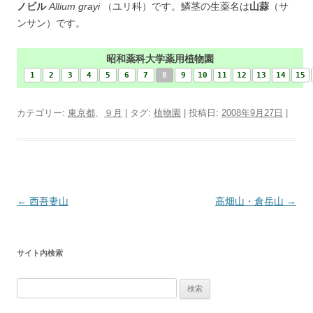
ノビル
Allium grayi
（ユリ科）です。鱗茎の生薬名は
山蒜
（サ
ンサン）です。
昭和薬科大学薬用植物園
1
2
3
4
5
6
7
8
9
10
11
12
13
14
15
カテゴリー:
東京都
、
９月
| タグ:
植物園
| 投稿日:
2008年9月27日
|
投
←
西吾妻山
高畑山・倉岳山
→
稿
ナ
サイト内検索
ビ
ゲ
検
ー
索: