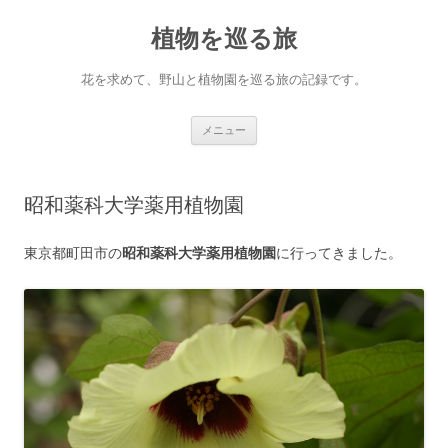
コ
ン
植物を巡る旅
テ
ン
ツ
へ
花を求めて、野山と植物園を巡る旅の記録です。
ス
キ
ッ
プ
メニュー
昭和薬科大学薬用植物園
東京都町田市の
昭和薬科大学薬用植物園
に行ってきました。