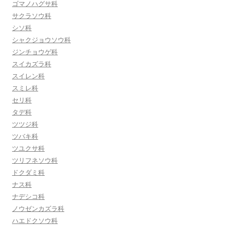
ゴマノハグサ科
サクラソウ科
シソ科
シャクジョウソウ科
ジンチョウゲ科
スイカズラ科
スイレン科
スミレ科
セリ科
タデ科
ツツジ科
ツバキ科
ツユクサ科
ツリフネソウ科
ドクダミ科
ナス科
ナデシコ科
ノウゼンカズラ科
ハエドクソウ科