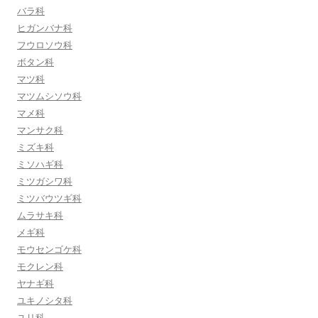
バラ科
ヒガンバナ科
フウロソウ科
ボタン科
マツ科
マツムシソウ科
マメ科
マンサク科
ミズキ科
ミソハギ科
ミツガシワ科
ミツバウツギ科
ムラサキ科
メギ科
モウセンゴケ科
モクレン科
ヤナギ科
ユキノシタ科
ユリ科