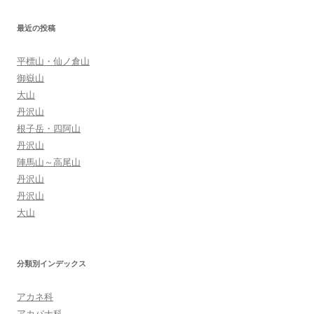
シ
ョ
最近の投稿
ン
平標山・仙ノ倉山
御嶽山
大山
丹沢山
根子岳・四阿山
丹沢山
陣馬山～高尾山
丹沢山
丹沢山
大山
分類別インデックス
アカネ科
アカバナ科