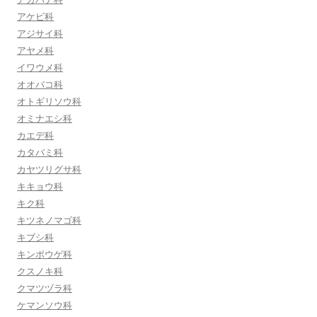
アケビ科
アジサイ科
アヤメ科
イワウメ科
オオバコ科
オトギリソウ科
オミナエシ科
カエデ科
カタバミ科
カヤツリグサ科
キキョウ科
キク科
キツネノマゴ科
キブシ科
キンポウゲ科
クスノキ科
クマツヅラ科
ケマンソウ科