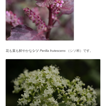
花も葉も鮮やかな
シソ
Perilla frutescens
（シソ科）です。