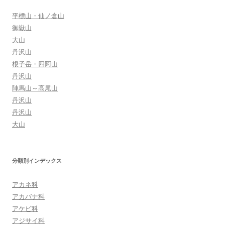
ン
平標山・仙ノ倉山
御嶽山
大山
丹沢山
根子岳・四阿山
丹沢山
陣馬山～高尾山
丹沢山
丹沢山
大山
分類別インデックス
アカネ科
アカバナ科
アケビ科
アジサイ科