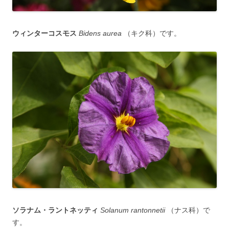
ウィンターコスモス
Bidens aurea
（キク科）です。
ソラナム・ラントネッティ
Solanum rantonnetii
（ナス科）で
す。