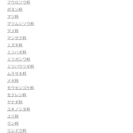
フウロソウ科
ボタン科
マツ科
マツムシソウ科
マメ科
マンサク科
ミズキ科
ミソハギ科
ミツガシワ科
ミツバウツギ科
ムラサキ科
メギ科
モウセンゴケ科
モクレン科
ヤナギ科
ユキノシタ科
ユリ科
ラン科
リンドウ科