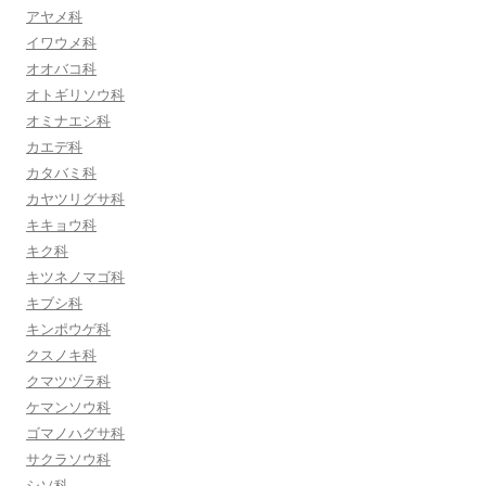
アヤメ科
イワウメ科
オオバコ科
オトギリソウ科
オミナエシ科
カエデ科
カタバミ科
カヤツリグサ科
キキョウ科
キク科
キツネノマゴ科
キブシ科
キンポウゲ科
クスノキ科
クマツヅラ科
ケマンソウ科
ゴマノハグサ科
サクラソウ科
シソ科