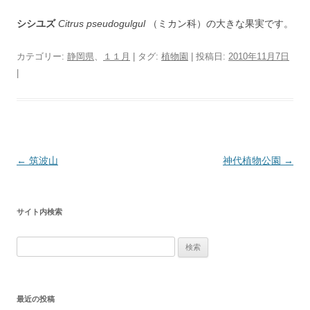
シシユズ
Citrus pseudogulgul
（ミカン科）の大きな果実です。
カテゴリー:
静岡県
、
１１月
| タグ:
植物園
| 投稿日:
2010年11月7日
|
投
←
筑波山
神代植物公園
→
稿
ナ
サイト内検索
ビ
ゲ
検
ー
索:
シ
ョ
最近の投稿