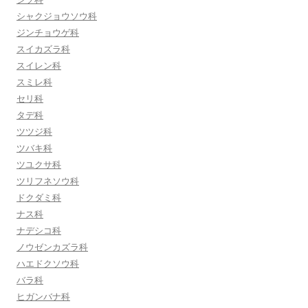
シャクジョウソウ科
ジンチョウゲ科
スイカズラ科
スイレン科
スミレ科
セリ科
タデ科
ツツジ科
ツバキ科
ツユクサ科
ツリフネソウ科
ドクダミ科
ナス科
ナデシコ科
ノウゼンカズラ科
ハエドクソウ科
バラ科
ヒガンバナ科