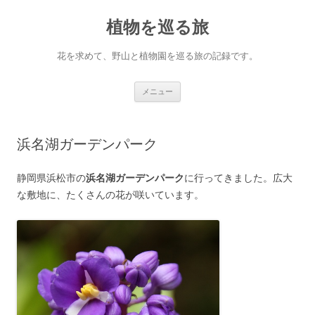
コ
ン
植物を巡る旅
テ
ン
ツ
へ
花を求めて、野山と植物園を巡る旅の記録です。
ス
キ
ッ
プ
メニュー
浜名湖ガーデンパーク
静岡県浜松市の
浜名湖ガーデンパーク
に行ってきました。広大
な敷地に、たくさんの花が咲いています。