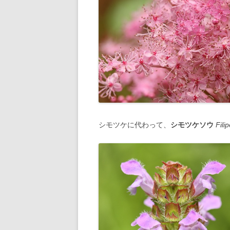
シモツケに代わって、
シモツケソウ
Fili