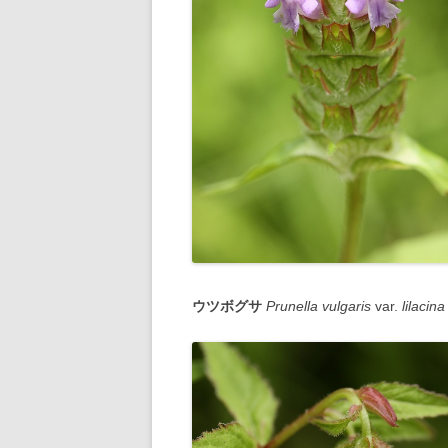
ウツボグサ
Prunella vulgaris
var.
lilacina