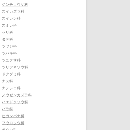
ジンチョウゲ科
スイカズラ科
スイレン科
スミレ科
セリ科
タデ科
ツツジ科
ツバキ科
ツユクサ科
ツリフネソウ科
ドクダミ科
ナス科
ナデシコ科
ノウゼンカズラ科
ハエドクソウ科
バラ科
ヒガンバナ科
フウロソウ科
ボタン科