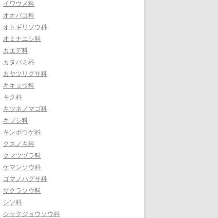
イワウメ科
オオバコ科
オトギリソウ科
オミナエシ科
カエデ科
カタバミ科
カヤツリグサ科
キキョウ科
キク科
キツネノマゴ科
キブシ科
キンポウゲ科
クスノキ科
クマツヅラ科
ケマンソウ科
ゴマノハグサ科
サクラソウ科
シソ科
シャクジョウソウ科