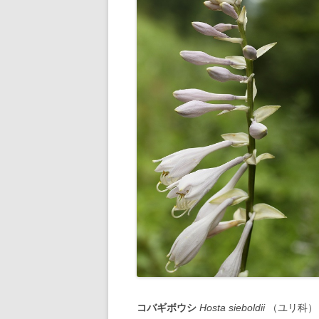
コバギボウシ
Hosta sieboldii
（ユリ科）