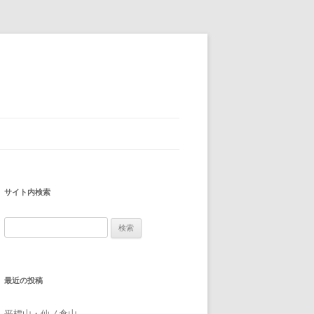
サイト内検索
検
索:
最近の投稿
平標山・仙ノ倉山