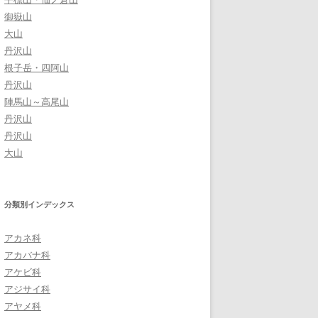
御嶽山
大山
丹沢山
根子岳・四阿山
丹沢山
陣馬山～高尾山
丹沢山
丹沢山
大山
分類別インデックス
アカネ科
アカバナ科
アケビ科
アジサイ科
アヤメ科