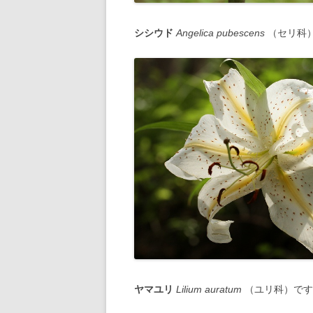
シシウド
Angelica pubescens
（セリ科
ヤマユリ
Lilium auratum
（ユリ科）です