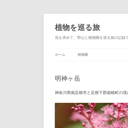
コ
ン
テ
植物を巡る旅
ン
ツ
へ
花を求めて、野山と植物園を巡る旅の記録
ス
キ
ッ
プ
ホーム
植物園
明神ヶ岳
神奈川県南足柄市と足柄下郡箱根町の境