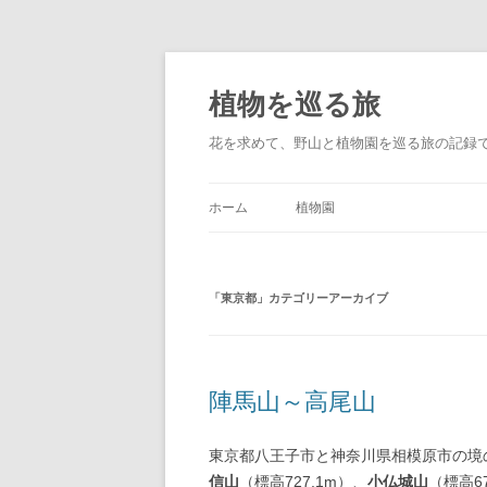
コ
ン
テ
植物を巡る旅
ン
ツ
へ
花を求めて、野山と植物園を巡る旅の記録
ス
キ
ッ
プ
ホーム
植物園
「
東京都
」カテゴリーアーカイブ
陣馬山～高尾山
東京都八王子市と神奈川県相模原市の境
信山
（標高727.1m）、
小仏城山
（標高67