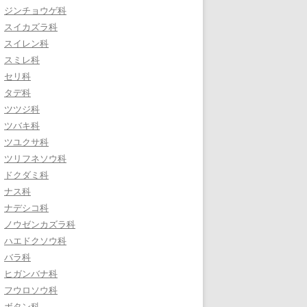
ジンチョウゲ科
スイカズラ科
スイレン科
スミレ科
セリ科
タデ科
ツツジ科
ツバキ科
ツユクサ科
ツリフネソウ科
ドクダミ科
ナス科
ナデシコ科
ノウゼンカズラ科
ハエドクソウ科
バラ科
ヒガンバナ科
フウロソウ科
ボタン科