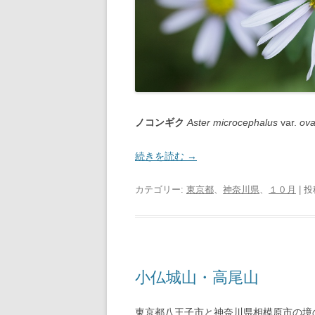
ノコンギク
Aster microcephalus
var.
ova
続きを読む
→
カテゴリー:
東京都
、
神奈川県
、
１０月
| 
小仏城山・高尾山
東京都八王子市と神奈川県相模原市の境