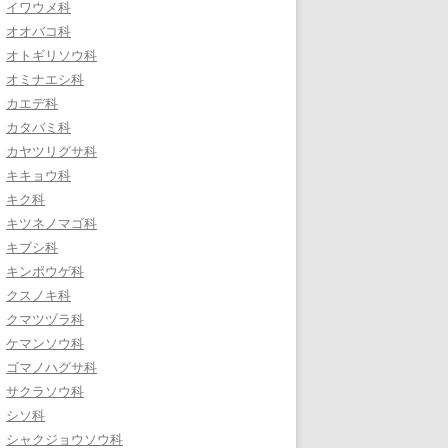
イワウメ科
オオバコ科
オトギリソウ科
オミナエシ科
カエデ科
カタバミ科
カヤツリグサ科
キキョウ科
キク科
キツネノマゴ科
キブシ科
キンポウゲ科
クスノキ科
クマツヅラ科
ケマンソウ科
ゴマノハグサ科
サクラソウ科
シソ科
シャクジョウソウ科