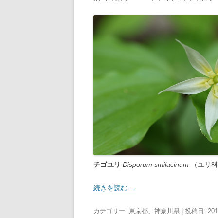
チゴユリ
Disporum smilacinum
（ユリ科
続きを読む
→
カテゴリー:
東京都
、
神奈川県
| 投稿日:
20