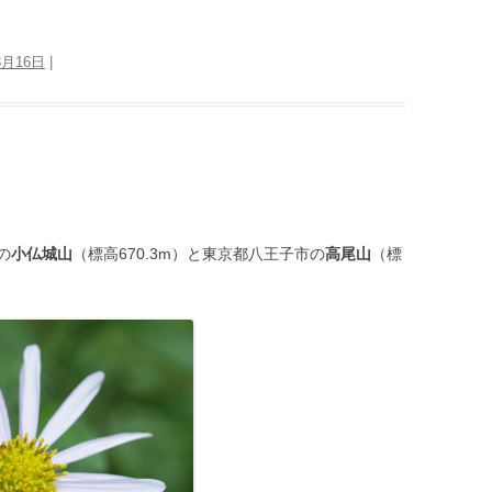
3月16日
|
の
小仏城山
（標高670.3m）と東京都八王子市の
高尾山
（標