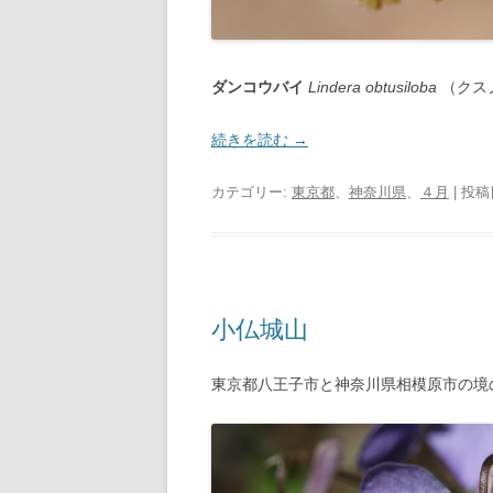
ダンコウバイ
Lindera obtusiloba
（クス
続きを読む
→
カテゴリー:
東京都
、
神奈川県
、
４月
| 投稿
小仏城山
東京都八王子市と神奈川県相模原市の境