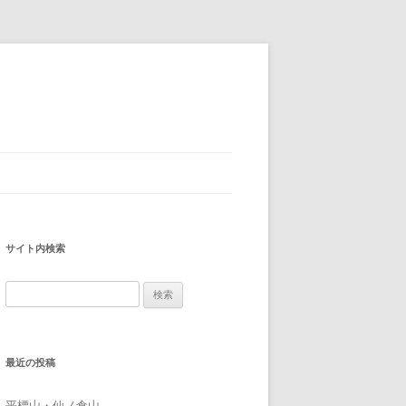
サイト内検索
検
索:
最近の投稿
平標山・仙ノ倉山