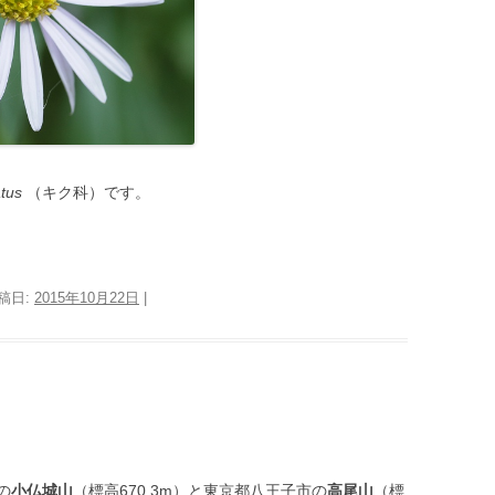
tus
（キク科）です。
投稿日:
2015年10月22日
|
の
小仏城山
（標高670.3m）と東京都八王子市の
高尾山
（標