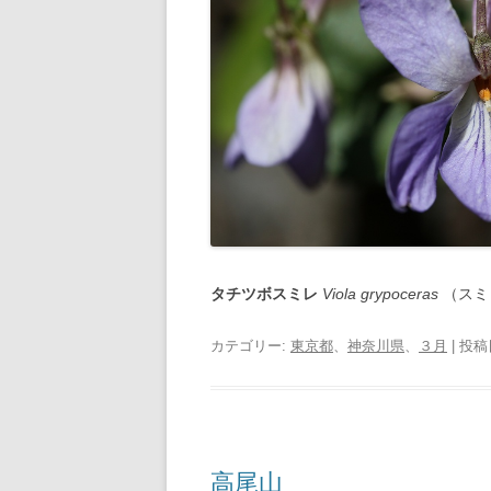
タチツボスミレ
Viola grypoceras
（スミ
カテゴリー:
東京都
、
神奈川県
、
３月
| 投稿
高尾山