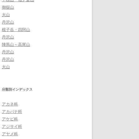
御嶽山
大山
丹沢山
根子岳・四阿山
丹沢山
陣馬山～高尾山
丹沢山
丹沢山
大山
分類別インデックス
アカネ科
アカバナ科
アケビ科
アジサイ科
アヤメ科