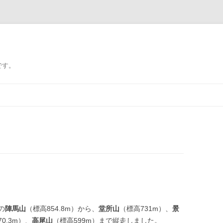
です。
の
陣馬山
（標高854.8m）から、
堂所山
（標高731m）、
景
0.3m）、
高尾山
（標高599m）まで縦走しました。