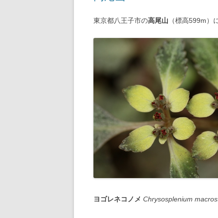
東京都八王子市の
高尾山
（標高599m
ヨゴレネコノメ
Chrysosplenium macro