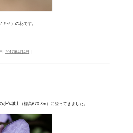
ノキ科）の花です。
日:
2017年4月4日
|
の
小仏城山
（標高670.3m）に登ってきました。